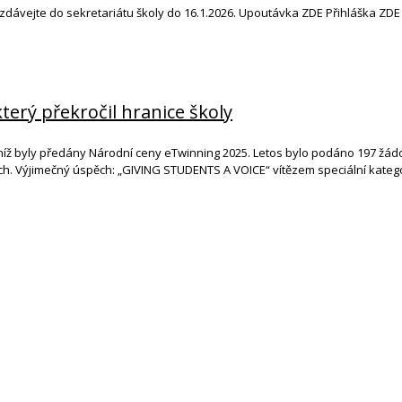
evzdávejte do sekretariátu školy do 16.1.2026. Upoutávka ZDE Přihláška ZDE
erý překročil hranice školy
 byly předány Národní ceny eTwinning 2025. Letos bylo podáno 197 žádostí
ch. Výjimečný úspěch: „GIVING STUDENTS A VOICE“ vítězem speciální kateg