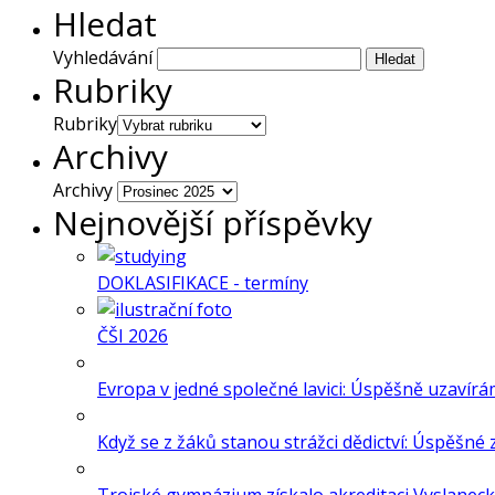
Hledat
Vyhledávání
Rubriky
Rubriky
Archivy
Archivy
Nejnovější příspěvky
DOKLASIFIKACE - termíny
ČŠI 2026
Evropa v jedné společné lavici: Úspěšně uzavír
Když se z žáků stanou strážci dědictví: Úspěšn
Trojské gymnázium získalo akreditaci Vyslanec