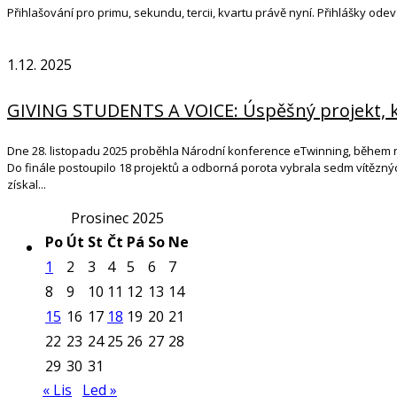
Přihlašování pro primu, sekundu, tercii, kvartu právě nyní. Přihlášky od
1.12. 2025
GIVING STUDENTS A VOICE: Úspěšný projekt, kt
Dne 28. listopadu 2025 proběhla Národní konference eTwinning, během níž
Do finále postoupilo 18 projektů a odborná porota vybrala sedm vítězný
získal...
Prosinec 2025
Po
Út
St
Čt
Pá
So
Ne
1
2
3
4
5
6
7
8
9
10
11
12
13
14
15
16
17
18
19
20
21
22
23
24
25
26
27
28
29
30
31
« Lis
Led »