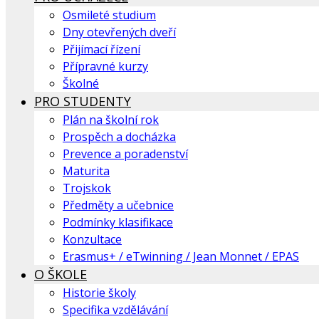
Osmileté studium
Dny otevřených dveří
Přijímací řízení
Přípravné kurzy
Školné
PRO STUDENTY
Plán na školní rok
Prospěch a docházka
Prevence a poradenství
Maturita
Trojskok
Předměty a učebnice
Podmínky klasifikace
Konzultace
Erasmus+ / eTwinning / Jean Monnet / EPAS
O ŠKOLE
Historie školy
Specifika vzdělávání