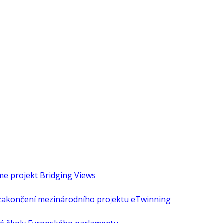
áme projekt Bridging Views
é zakončení mezinárodního projektu eTwinning
ké školy Evropského parlamentu