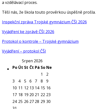
a vzdělávací proces.
Těší nás, že škola touto prověrkou úspěšně prošla.
Inspekční zpráva Trojské gymnázium ČŠI 2026
Vyjádření ke zprávě ČŠI 2026
Protokol o kontrole – Trojské gymnázium
Vyjádření – protokol ČŠI
Srpen 2026
Po
Út
St
Čt
Pá
So
Ne
1
2
3
4
5
6
7
8
9
10
11
12
13
14
15
16
17
18
19
20
21
22
23
24
25
26
27
28
29
30
31