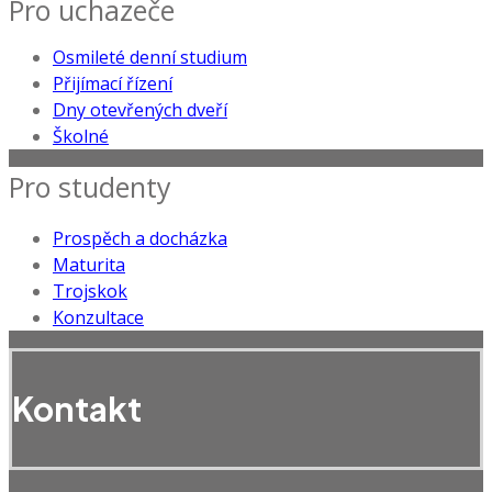
Pro uchazeče
Osmileté denní studium
Přijímací řízení
Dny otevřených dveří
Školné
Pro studenty
Prospěch a docházka
Maturita
Trojskok
Konzultace
Kontakt