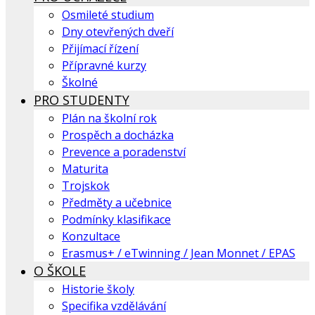
Osmileté studium
Dny otevřených dveří
Přijímací řízení
Přípravné kurzy
Školné
PRO STUDENTY
Plán na školní rok
Prospěch a docházka
Prevence a poradenství
Maturita
Trojskok
Předměty a učebnice
Podmínky klasifikace
Konzultace
Erasmus+ / eTwinning / Jean Monnet / EPAS
O ŠKOLE
Historie školy
Specifika vzdělávání