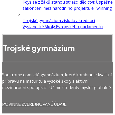
Když se z žáků stanou strážci dědictví: Úspěšné
zakončení mezinárodního projektu eTwinning
Trojské gymnázium získalo akreditaci
Vyslanecké školy Evropského parlamentu
Trojské gymnázium
Soukromé osmileté gymnázium, které kombinuje kvalitní
přípravu na maturitu a vysoké školy s aktivní
mezinárodní spoluprací. Učíme studenty myslet globálně.
POVINNĚ ZVEŘEJŇOVANÉ ÚDAJE