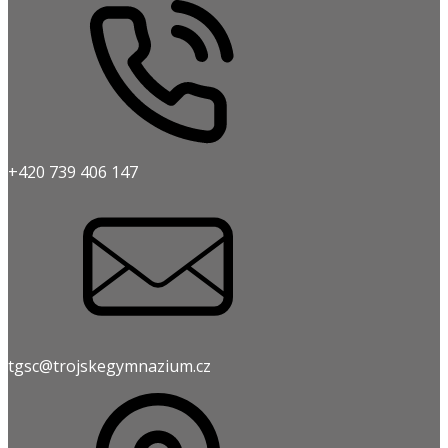
+420 739 406 147
tgsc@trojskegymnazium.cz