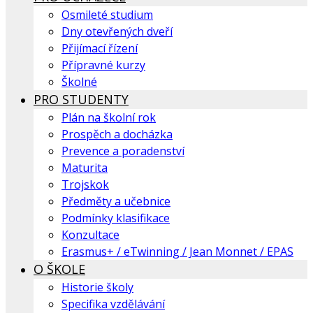
Osmileté studium
Dny otevřených dveří
Přijímací řízení
Přípravné kurzy
Školné
PRO STUDENTY
Plán na školní rok
Prospěch a docházka
Prevence a poradenství
Maturita
Trojskok
Předměty a učebnice
Podmínky klasifikace
Konzultace
Erasmus+ / eTwinning / Jean Monnet / EPAS
O ŠKOLE
Historie školy
Specifika vzdělávání