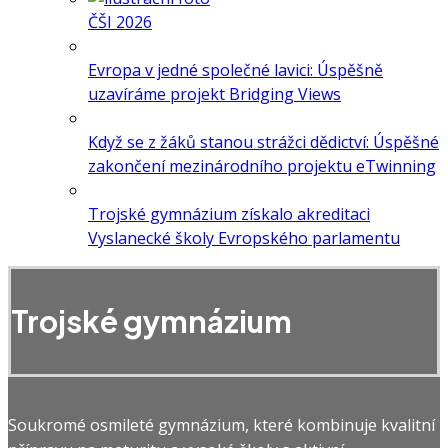
ČŠI 2026
Evropa v jedné společné lavici: Úspěšně
uzavíráme projekt Bridging Views
Když se z žáků stanou strážci dědictví: Úspěšné
zakončení mezinárodního projektu eTwinning
Trojské gymnázium získalo akreditaci
Vyslanecké školy Evropského parlamentu
Trojské gymnázium
Soukromé osmileté gymnázium, které kombinuje kvalitní