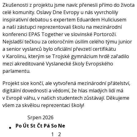
Zkušenosti z projektu jsme navíc přenesli přímo do života
celé komunity. Oslavy Dne Evropy u nás vyvrcholily
inspirativní debatou s expertem Eduardem Huliciusem
a naši zástupci reprezentovali školu na mezinárodní
konferenci EPAS Together ve slovinské Portoroži.
Nejsladší tečkou za celoročním úsilím celého týmu junior
a senior vyslanců bylo oficiální převzetí certifikátu
v Karolinu, kterým se Trojské gymnázium hrdě zařadilo
mezi akreditované Vyslanecké školy Evropského
parlamentu.
Projekt sice končí, ale vytvořená mezinárodní přátelství,
digitální dovednosti a vědomí, že hlas mladých lidí má
v Evropě váhu, v našich studentech zůstávají. Děkujeme
všem za skvělou reprezentaci školy!
Srpen 2026
Po
Út
St
Čt
Pá
So
Ne
1
2