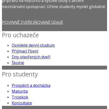
přípravu na maturitu a vysoké školy s aktivní
mezinárodní spoluprací. Učíme studenty myslet globálně.
POVINNĚ ZVEŘEJŇOVANÉ ÚDAJE
Pro uchazeče
Osmileté denní studium
Přijímací řízení
Dny otevřených dveří
Školné
Pro studenty
Prospěch a docházka
Maturita
Trojskok
Konzultace