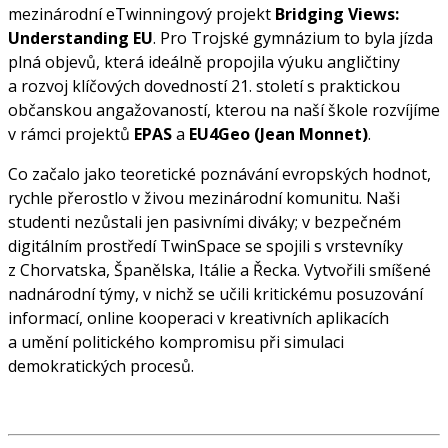
mezinárodní eTwinningový projekt
Bridging Views:
Understanding EU
. Pro Trojské gymnázium to byla jízda
plná objevů, která ideálně propojila výuku angličtiny
a rozvoj klíčových dovedností 21. století s praktickou
občanskou angažovaností, kterou na naší škole rozvíjíme
v rámci projektů
EPAS
a
EU4Geo (Jean Monnet)
.
Co začalo jako teoretické poznávání evropských hodnot,
rychle přerostlo v živou mezinárodní komunitu. Naši
studenti nezůstali jen pasivními diváky; v bezpečném
digitálním prostředí TwinSpace se spojili s vrstevníky
z Chorvatska, Španělska, Itálie a Řecka. Vytvořili smíšené
nadnárodní týmy, v nichž se učili kritickému posuzování
informací, online kooperaci v kreativních aplikacích
a umění politického kompromisu při simulaci
demokratických procesů.