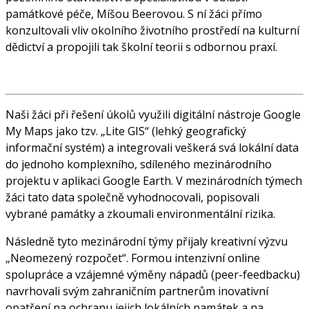
památkové péče, Míšou Beerovou. S ní žáci přímo
konzultovali vliv okolního životního prostředí na kulturní
dědictví a propojili tak školní teorii s odbornou praxí.
Naši žáci při řešení úkolů využili digitální nástroje Google
My Maps jako tzv. „Lite GIS“ (lehký geografický
informační systém) a integrovali veškerá svá lokální data
do jednoho komplexního, sdíleného mezinárodního
projektu v aplikaci Google Earth. V mezinárodních týmech
žáci tato data společně vyhodnocovali, popisovali
vybrané památky a zkoumali environmentální rizika.
Následně tyto mezinárodní týmy přijaly kreativní výzvu
„Neomezený rozpočet“. Formou intenzivní online
spolupráce a vzájemné výměny nápadů (peer-feedbacku)
navrhovali svým zahraničním partnerům inovativní
opatření na ochranu jejich lokálních památek a na