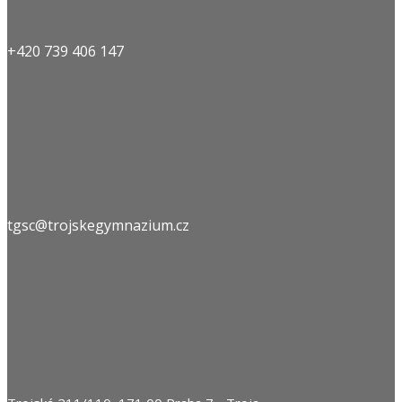
+420 739 406 147
tgsc@trojskegymnazium.cz