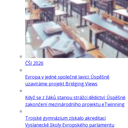
ČŠI 2026
Evropa v jedné společné lavici: Úspěšně
uzavíráme projekt Bridging Views
Když se z žáků stanou strážci dědictví: Úspěšné
zakončení mezinárodního projektu eTwinning
Trojské gymnázium získalo akreditaci
Vyslanecké školy Evropského parlamentu