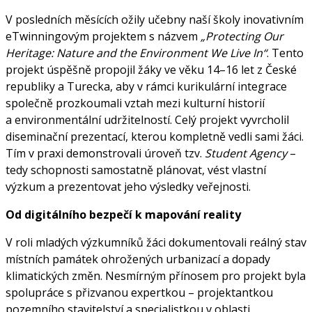
V posledních měsících ožily učebny naší školy inovativním
eTwinningovým projektem s názvem
„Protecting Our
Heritage: Nature and the Environment We Live In“
. Tento
projekt úspěšně propojil žáky ve věku 14–16 let z České
republiky a Turecka, aby v rámci kurikulární integrace
společně prozkoumali vztah mezi kulturní historií
a environmentální udržitelností. Celý projekt vyvrcholil
diseminační prezentací, kterou kompletně vedli sami žáci.
Tím v praxi demonstrovali úroveň tzv.
Student Agency
–
tedy schopnosti samostatně plánovat, vést vlastní
výzkum a prezentovat jeho výsledky veřejnosti.
Od digitálního bezpečí k mapování reality
V roli mladých výzkumníků žáci dokumentovali reálný stav
místních památek ohrožených urbanizací a dopady
klimatických změn. Nesmírným přínosem pro projekt byla
spolupráce s přizvanou expertkou – projektantkou
pozemního stavitelství a specialistkou v oblasti