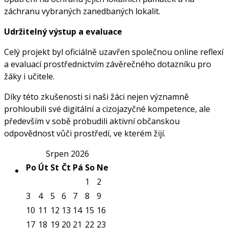
záchranu vybraných zanedbaných lokalit.
Udržitelný výstup a evaluace
Celý projekt byl oficiálně uzavřen společnou online reflexí
a evaluací prostřednictvím závěrečného dotazníku pro
žáky i učitele.
Díky této zkušenosti si naši žáci nejen významně
prohloubili své digitální a cizojazyčné kompetence, ale
především v sobě probudili aktivní občanskou
odpovědnost vůči prostředí, ve kterém žijí.
Srpen 2026
Po
Út
St
Čt
Pá
So
Ne
1
2
3
4
5
6
7
8
9
10
11
12
13
14
15
16
17
18
19
20
21
22
23