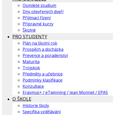
Osmileté studium
Dny otevřených dveří
Přijímací řízení
Přípravné kurzy
Školné
PRO STUDENTY
Plán na školní rok
Prospěch a docházka
Prevence a poradenství
Maturita
Trojskok
Předměty a učebnice
Podmínky klasifikace
Konzultace
Erasmus+ / eTwinning / Jean Monnet / EPAS
O ŠKOLE
Historie školy
Specifika vzdělávání