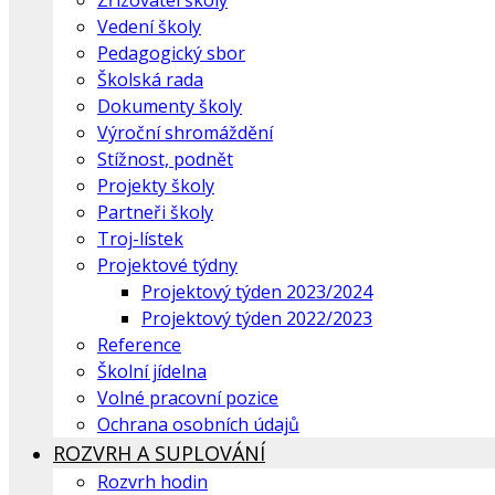
Zřizovatel školy
Vedení školy
Pedagogický sbor
Školská rada
Dokumenty školy
Výroční shromáždění
Stížnost, podnět
Projekty školy
Partneři školy
Troj-lístek
Projektové týdny
Projektový týden 2023/2024
Projektový týden 2022/2023
Reference
Školní jídelna
Volné pracovní pozice
Ochrana osobních údajů
ROZVRH A SUPLOVÁNÍ
Rozvrh hodin