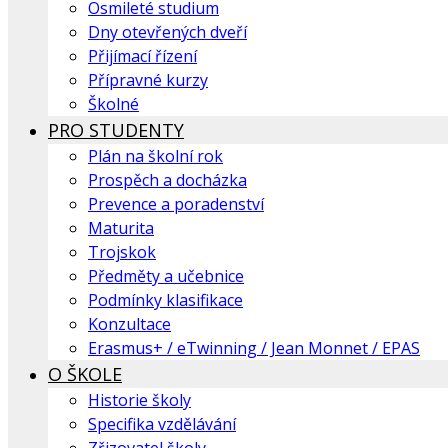
Osmileté studium
Dny otevřených dveří
Přijímací řízení
Přípravné kurzy
Školné
PRO STUDENTY
Plán na školní rok
Prospěch a docházka
Prevence a poradenství
Maturita
Trojskok
Předměty a učebnice
Podmínky klasifikace
Konzultace
Erasmus+ / eTwinning / Jean Monnet / EPAS
O ŠKOLE
Historie školy
Specifika vzdělávání