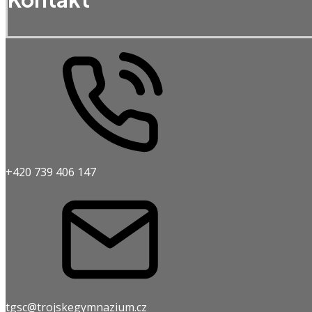
+420 739 406 147
tgsc@trojskegymnazium.cz