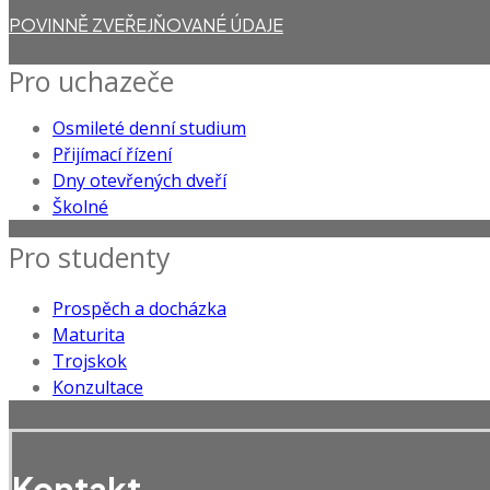
POVINNĚ ZVEŘEJŇOVANÉ ÚDAJE
Pro uchazeče
Osmileté denní studium
Přijímací řízení
Dny otevřených dveří
Školné
Pro studenty
Prospěch a docházka
Maturita
Trojskok
Konzultace
Kontakt