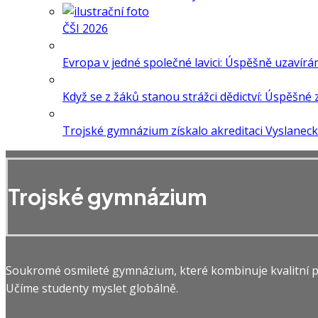
ČŠI 2026
Evropa v jedné společné lavici: Úspěšně uzavír
Když se z žáků stanou strážci dědictví: Úspěšn
Trojské gymnázium získalo akreditaci Vyslanec
Trojské gymnázium
Soukromé osmileté gymnázium, které kombinuje kvalitní př
Učíme studenty myslet globálně.