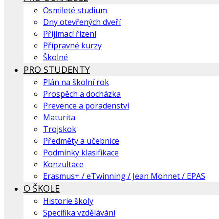
Osmileté studium
Dny otevřených dveří
Přijímací řízení
Přípravné kurzy
Školné
PRO STUDENTY
Plán na školní rok
Prospěch a docházka
Prevence a poradenství
Maturita
Trojskok
Předměty a učebnice
Podmínky klasifikace
Konzultace
Erasmus+ / eTwinning / Jean Monnet / EPAS
O ŠKOLE
Historie školy
Specifika vzdělávání