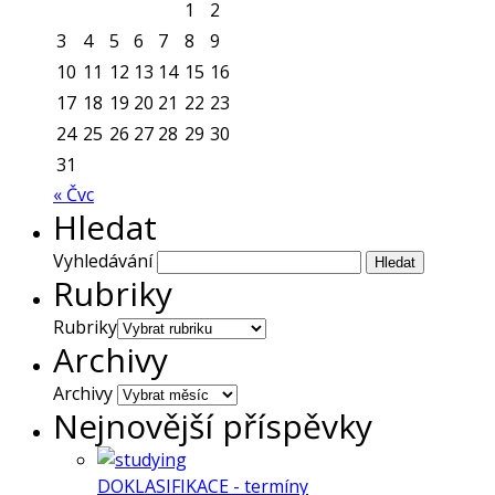
1
2
3
4
5
6
7
8
9
10
11
12
13
14
15
16
17
18
19
20
21
22
23
24
25
26
27
28
29
30
31
« Čvc
Hledat
Vyhledávání
Rubriky
Rubriky
Archivy
Archivy
Nejnovější příspěvky
DOKLASIFIKACE - termíny